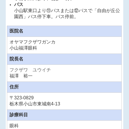
バス
小山駅東口より⑪バスまたは⑫バスで「自由が丘公
園西」バス停下車。バス停前。
医院名
オヤマフクザワガンカ
小山福澤眼科
院長名
フクザワ ユウイチ
福澤 裕一
住所
〒
323-0829
栃木県小山市東城南4-13
診療科目
眼科