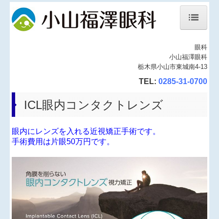
眼科
ホーム
小山福澤眼科
栃木県小山市東城南4-13
院長紹介
TEL:
0285-31-0700
診療内容
ICL眼内コンタクトレンズ
多焦点眼内レンズ
眼内にレンズを入れる近視矯正手術です。
手術費用は片眼50万円です。
オルソケラトロジー
ICL眼内コンタクトレンズ
近視進行抑制点眼
地図、交通案内